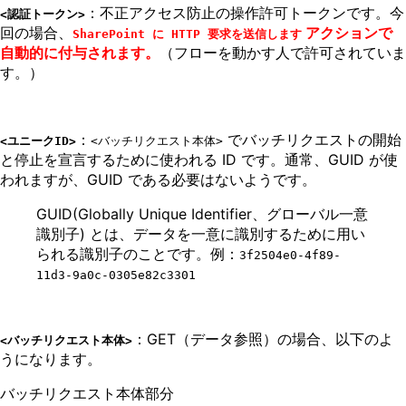
：不正アクセス防止の操作許可トークンです。今
<認証トークン>
回の場合、
アクションで
SharePoint に HTTP 要求を送信します
自動的に付与されます。
（フローを動かす人で許可されていま
す。）
：
でバッチリクエストの開始
<ユニークID>
<バッチリクエスト本体>
と停止を宣言するために使われる ID です。通常、GUID が使
われますが、GUID である必要はないようです。
GUID(Globally Unique Identifier、グローバル一意
識別子) とは、データを一意に識別するために用い
られる識別子のことです。例：
3f2504e0-4f89-
11d3-9a0c-0305e82c3301
：GET（データ参照）の場合、以下のよ
<バッチリクエスト本体>
うになります。
バッチリクエスト本体部分