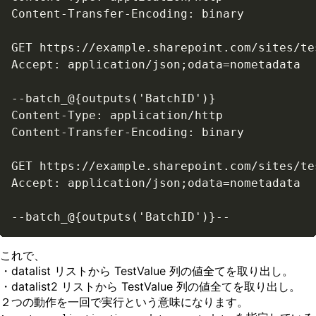
Content-Transfer-Encoding: binary

GET https://example.sharepoint.com/sites/te
Accept: application/json;odata=nometadata

--batch_@{outputs('BatchID')}

Content-Type: application/http

Content-Transfer-Encoding: binary

GET https://example.sharepoint.com/sites/te
Accept: application/json;odata=nometadata

--batch_@{outputs('BatchID')}--
これで、
・datalist リストから TestValue 列の値全てを取り出し。
・datalist2 リストから TestValue 列の値全てを取り出し。
２つの動作を一回で実行という意味になります。