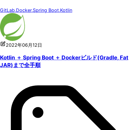
GitLab
,
Docker
,
Spring Boot
,
Kotlin
2022年06月12日
Kotlin ＋ Spring Boot ＋ Dockerビルド(Gradle, Fat
JAR)まで全手順