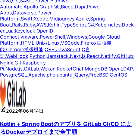
Java
,
Go
,
SAML
,
Power BI
,
Power
Automate
,
Apollo
,
GraphQL
,
Bicep
,
Dapr
,
Power
Apps
,
Dataverse
,
Power
Platform
,
Swift
,
Xcode
,
Midjourney
,
Azure
,
Spring
Boot
,
Rails
,
Ruby
,
AWS
,
Kotlin
,
TypeScript
,
C#
,
Kubernetes
,
Dock
er
,
Lua
,
Keycloak
,
OpenID
Connect
,
vmware
,
PowerShell
,
Windows
,
Google Cloud
Platform
,
HTML
,
Unix/Linux
,
VSCode
,
Firefox拡張機
能
,
Chrome拡張機能
,
C++
,
JavaScript
,
C言
語
,
WebHook
,
Python
,
Jamstack
,
Next.js
,
React
,
Netlify
,
GitHub
,
Nginx
,
Git
,
Raspberry
Pi
,
Node.js
,
GitLab
,
Wekan
,
RocketChat
,
MongoDB
,
OpenLDAP
,
PostgreSQL
,
Apache
,
php
,
ubuntu
,
jQuery
,
FreeBSD
,
CentOS
2022年06月14日
Kotlin＋Spring Bootのアプリを GitLab CI/CD によ
るDockerデプロイまで全手順