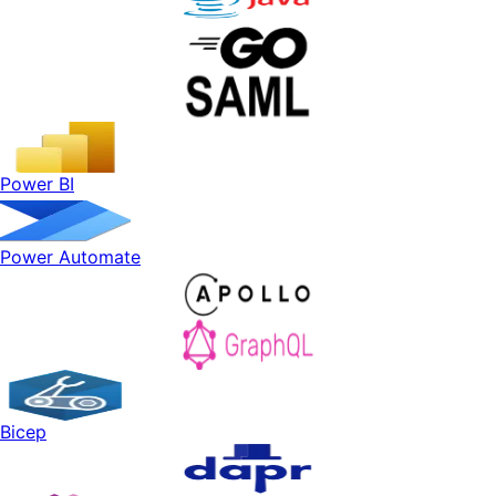
Power BI
Power Automate
Bicep