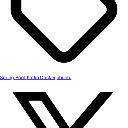
Spring Boot
,
Kotlin
,
Docker
,
ubuntu