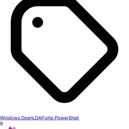
Windows
,
OpenLDAP
,
php
,
PowerShell
9