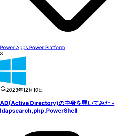
Power Apps
,
Power Platform
8
2023年12月10日
AD(Active Directory)の中身を覗いてみた -
ldapsearch,php,PowerShell