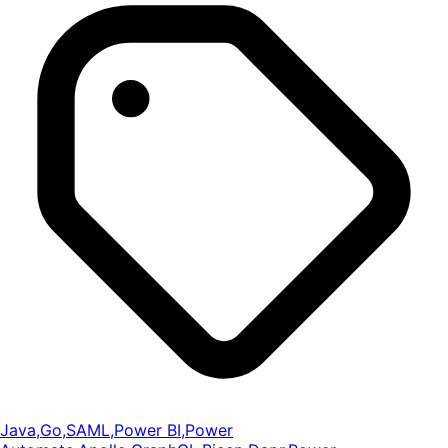
Java
,
Go
,
SAML
,
Power BI
,
Power