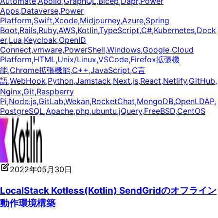
Automate
,
Apollo
,
GraphQL
,
Bicep
,
Dapr
,
Power
Apps
,
Dataverse
,
Power
Platform
,
Swift
,
Xcode
,
Midjourney
,
Azure
,
Spring
Boot
,
Rails
,
Ruby
,
AWS
,
Kotlin
,
TypeScript
,
C#
,
Kubernetes
,
Dock
er
,
Lua
,
Keycloak
,
OpenID
Connect
,
vmware
,
PowerShell
,
Windows
,
Google Cloud
Platform
,
HTML
,
Unix/Linux
,
VSCode
,
Firefox拡張機
能
,
Chrome拡張機能
,
C++
,
JavaScript
,
C言
語
,
WebHook
,
Python
,
Jamstack
,
Next.js
,
React
,
Netlify
,
GitHub
,
Nginx
,
Git
,
Raspberry
Pi
,
Node.js
,
GitLab
,
Wekan
,
RocketChat
,
MongoDB
,
OpenLDAP
,
PostgreSQL
,
Apache
,
php
,
ubuntu
,
jQuery
,
FreeBSD
,
CentOS
2022年05月30日
LocalStack Kotless(Kotlin) SendGridのオフライン
動作環境構築