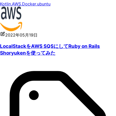
Kotlin
,
AWS
,
Docker
,
ubuntu
2022年05月19日
LocalStackをAWS SQSにしてRuby on Rails
Shoryukenを使ってみた