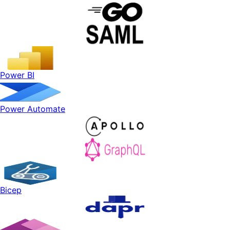
Power BI
Power Automate
Bicep