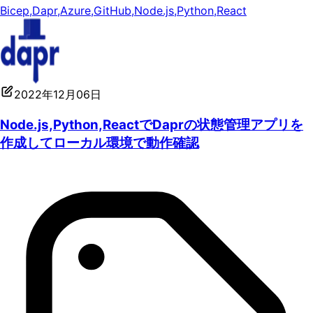
Bicep
,
Dapr
,
Azure
,
GitHub
,
Node.js
,
Python
,
React
2022年12月06日
Node.js,Python,ReactでDaprの状態管理アプリを
作成してローカル環境で動作確認