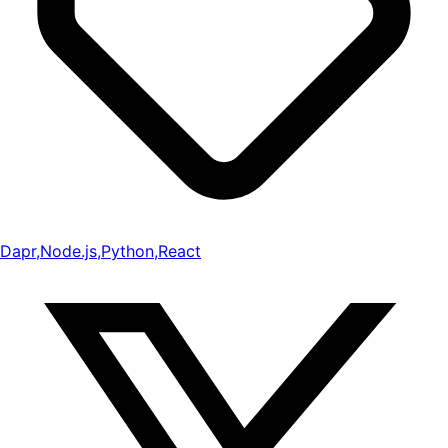
Dapr
,
Node.js
,
Python
,
React