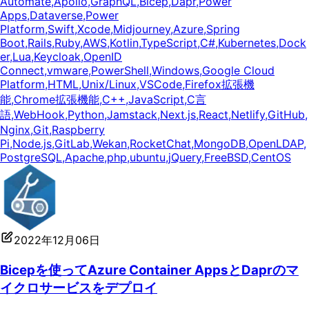
Automate
,
Apollo
,
GraphQL
,
Bicep
,
Dapr
,
Power
Apps
,
Dataverse
,
Power
Platform
,
Swift
,
Xcode
,
Midjourney
,
Azure
,
Spring
Boot
,
Rails
,
Ruby
,
AWS
,
Kotlin
,
TypeScript
,
C#
,
Kubernetes
,
Dock
er
,
Lua
,
Keycloak
,
OpenID
Connect
,
vmware
,
PowerShell
,
Windows
,
Google Cloud
Platform
,
HTML
,
Unix/Linux
,
VSCode
,
Firefox拡張機
能
,
Chrome拡張機能
,
C++
,
JavaScript
,
C言
語
,
WebHook
,
Python
,
Jamstack
,
Next.js
,
React
,
Netlify
,
GitHub
,
Nginx
,
Git
,
Raspberry
Pi
,
Node.js
,
GitLab
,
Wekan
,
RocketChat
,
MongoDB
,
OpenLDAP
,
PostgreSQL
,
Apache
,
php
,
ubuntu
,
jQuery
,
FreeBSD
,
CentOS
2022年12月06日
Bicepを使ってAzure Container AppsとDaprのマ
イクロサービスをデプロイ