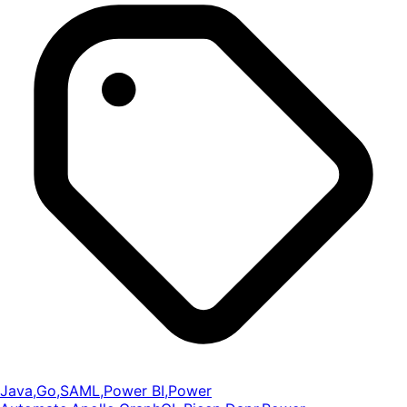
Java
,
Go
,
SAML
,
Power BI
,
Power