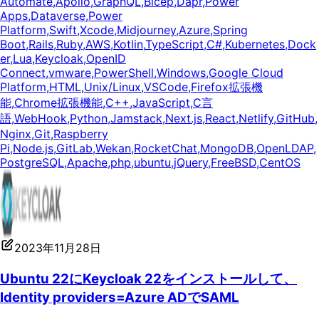
Automate
,
Apollo
,
GraphQL
,
Bicep
,
Dapr
,
Power
Apps
,
Dataverse
,
Power
Platform
,
Swift
,
Xcode
,
Midjourney
,
Azure
,
Spring
Boot
,
Rails
,
Ruby
,
AWS
,
Kotlin
,
TypeScript
,
C#
,
Kubernetes
,
Dock
er
,
Lua
,
Keycloak
,
OpenID
Connect
,
vmware
,
PowerShell
,
Windows
,
Google Cloud
Platform
,
HTML
,
Unix/Linux
,
VSCode
,
Firefox拡張機
能
,
Chrome拡張機能
,
C++
,
JavaScript
,
C言
語
,
WebHook
,
Python
,
Jamstack
,
Next.js
,
React
,
Netlify
,
GitHub
,
Nginx
,
Git
,
Raspberry
Pi
,
Node.js
,
GitLab
,
Wekan
,
RocketChat
,
MongoDB
,
OpenLDAP
,
PostgreSQL
,
Apache
,
php
,
ubuntu
,
jQuery
,
FreeBSD
,
CentOS
2023年11月28日
Ubuntu 22にKeycloak 22をインストールして、
Identity providers=Azure ADでSAML