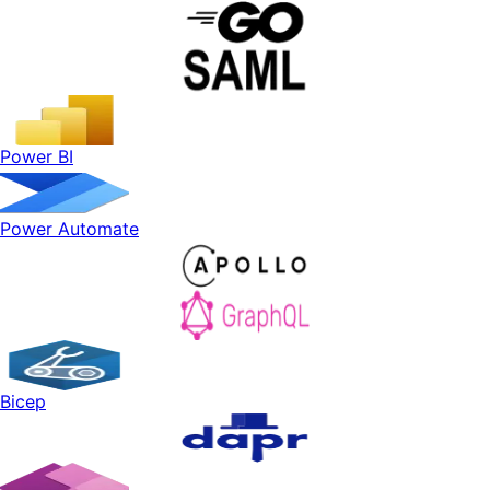
Power BI
Power Automate
Bicep