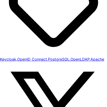
Keycloak
,
OpenID Connect
,
PostgreSQL
,
OpenLDAP
,
Apache