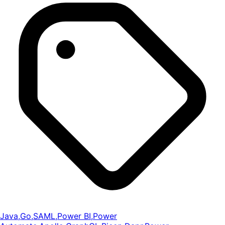
Java
,
Go
,
SAML
,
Power BI
,
Power