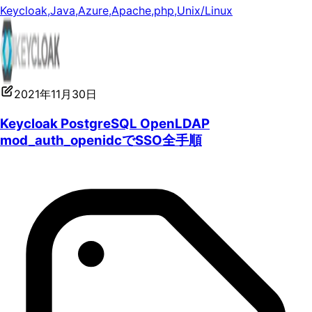
Keycloak
,
Java
,
Azure
,
Apache
,
php
,
Unix/Linux
2021年11月30日
Keycloak PostgreSQL OpenLDAP
mod_auth_openidcでSSO全手順